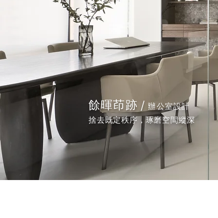
餘暉茚跡 /
辦公室設計
捨去既定秩序，琢磨空間縱深