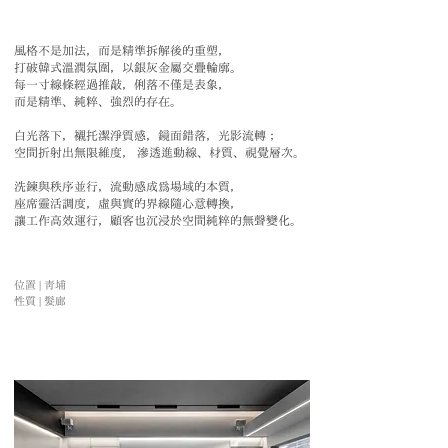
風格不是加法，而是精準拆解後的重塑，
打破韓式溫潤氛圍，以銀灰金屬交疊輪廓。
每一寸線條經過推敲，俐落不僅是表象，
而是精準、純粹、強烈的存在。
白光落下，襯托潔淨質感，鏡面錯落，光影流轉；
空間折射出無限維度， 滲透進動線、材質、視覺層次。
洗鍊與秩序並行，流動感成為場域的本質，
座席靈活調度，虛與實的界線隨心意轉換，
讓工作高效運行，顧客也沉浸於空間純粹的無聲變化。
位置 | 青埔
性質 | 髮廊