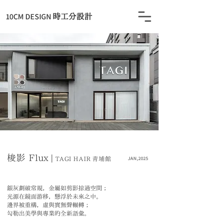
​10CM DESIGN
時工分設計
梭影 Flux
|
JAN,2025
TAGI HAIR 青埔館
銀灰劃破常規，金屬如剪影掠過空間；
光源在鏡面游移，懸浮於未來之中。
邊界被重構，虛與實無聲輾轉；
勾勒出美學與專業的全新語彙。