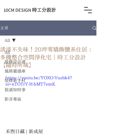
​10CM DESIGN
時工分設計
文章
All
清淡不失味！20坪零矯飾鹽系住居：
All
多機整合空間淨化宅｜時工分設計
裝修設計通
【隨時所域】
風格靈感庫
https://youtu.be/YOXO-Vusbk4?
裝修新手村
si=nTOTrY-H-hMT7emK
裝潢知時事
影音專區
禾煦日藏 | 新成屋