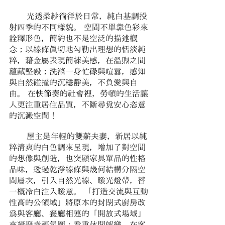
       光透柔紗徜徉於日常，純白基調投
射四季的不同樣貌。 空間不單靠色彩來
詮釋形色，簡約也不是空泛的描述概
念；以線條真切地勾勒出理想的恬淡純
粹，藉金屬表現簡練美感，在溫煦之間
蘊藏堅毅；洗滌一身忙碌與喧囂，感知
與自然碰撞的沉穩靜美，不負愛與自
由。 在快節奏的社會裡，勞頓的生活讓
人更注重居住品質，不斷尋覓安心恣意
的沉澱空間！
       屋主是年輕的雙薪夫妻，新居以純
粹清爽的白色調來呈現，增加了對空間
的想像與創造，也突顯家具單品的性格
品味，透過乾淨線條與幾何結構分隔空
間層次，引入自然光線、暖光燈帶，替
一概冷白注入暖意。 「打造交流與互動
性高的公領域」將原本的封閉式廚房改
為與客廳、餐廳相連的「開放式場域」
來凝聚幸福氛圍；看重休閒娛樂，在客