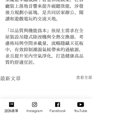
廳裝上落地音響來提升視聽效能，沙發
後方規劃小區塊，是共同居家辦公、閱
讀和遊戲電玩的交流天地。 
「以品質與機能為本」依屋主需求在全
屋裝設吊隱式除溼機與全熱交換器，考
慮佈局與空間承載量，流暢隱藏天花板
中，有效抑制潮濕氣候帶來的過敏源，
並且提升室內空氣淨化，打造健康高品
質的舒適宜居。
查看全部
最新文章
諮詢表單
Instagram
Facebook
YouTube