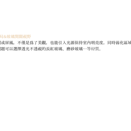
局&玻璃開闊視野
間或屏風，不僅是為了美觀，也能引入光源保持室內明亮度，同時弱化區
問題可以選擇透光不透視的長紅玻璃、磨砂玻璃
…等材質。