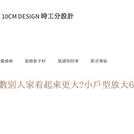
​10CM DESIGN
時工分設計
格靈感庫
裝修新手村
裝潢知時事
影音專區
數別人家看起來更大?小戶型放大