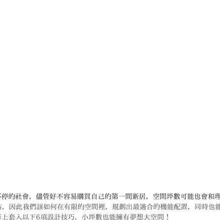
不停的社會，儘管好不容易購買自己的第一間新居，空間坪數可能也會和
左右，因此我們該如何在有限的空間裡，規劃出最適合的機能配置，同時也
修上套入以下6項設計技巧，小坪數也能擁有夢想大空間！