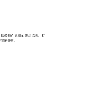
、軟裝物件與牆面達到協調，打
空間變雜亂。