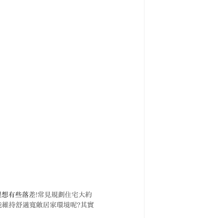
理想有些落差
!常見規劃住宅大約
能維持舒適寬敞居家環境呢?其實