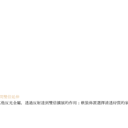
空間雙倍延伸
其他反光金屬，透過反射達到雙倍擴展的作用；軟裝佈置選擇清透材質的