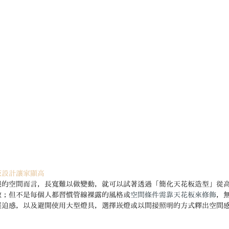
板設計讓家顯高
限的空間而言，長寬難以做變動，就可以試著透過「簡化天花板造型」從
做；但不是每個人都習慣管線裸露的風格或
空間條件需靠天花板來修飾
，
壓迫感，以及避開使用大型燈具，選擇崁燈或以間接照明的方式釋出空間