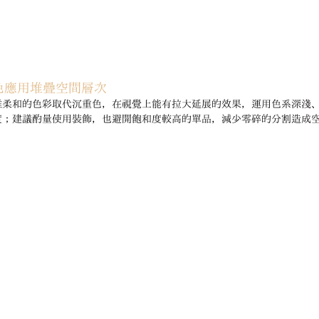
色應用堆疊空間層次
雅柔和的色彩取代沉重色，在視覺上能有拉大延展的效果，運用色系深淺
度；建議酌量使用裝飾，也避開飽和度較高的單品，減少零碎的分割造成