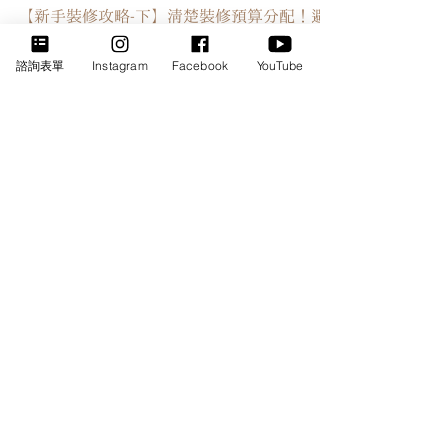
【新手裝修攻略-下】清楚裝修預算分配！避
諮詢表單
Instagram
Facebook
YouTube
免XX無形增加｜隨時聊設計｜時工分設計
Load video
【新手裝修攻略-上】設計諮詢「無礙溝通3大
關鍵」鎖定心儀公司｜隨時聊設計｜時工分設
計