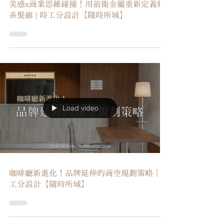
美感x商業思維碰撞！用前衛金屬重新定義韓
系髮廊 | 時工分設計【隨時所域】
Load video
咖啡廳新進化！品牌延伸的商空規劃策略｜時
工分設計【隨時所域】